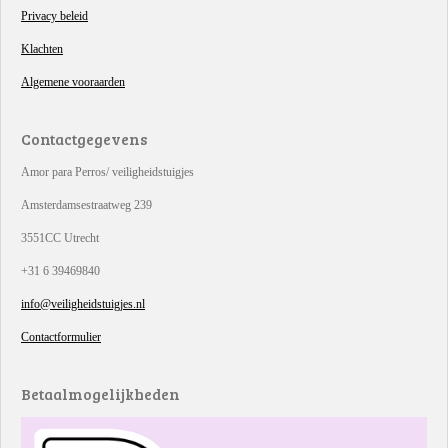
Privacy beleid
Klachten
Algemene vooraarden
Contactgegevens
Amor para Perros/ veiligheidstuigjes
Amsterdamsestraatweg 239
3551CC Utrecht
+31 6 39469840
info@veiligheidstuigjes.nl
Contactformulier
Betaalmogelijkheden