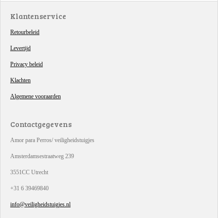
Klantenservice
Retourbeleid
Levertijd
Privacy beleid
Klachten
Algemene vooraarden
Contactgegevens
Amor para Perros/ veiligheidstuigjes
Amsterdamsestraatweg 239
3551CC Utrecht
+31 6 39469840
info@veiligheidstuigjes.nl