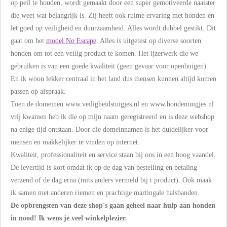
op peil te houden, wordt gemaakt door een super gemotiveerde naaister
die weet wat belangrijk is. Zij heeft ook ruime ervaring met honden en
let goed op veiligheid en duurzaamheid. Alles wordt dubbel gestikt. Dit
gaat om het
model No Escape
. Alles is uitgetest op diverse soorten
honden om tot een veilig product te komen. Het ijzerwerk die we
gebruiken is van een goede kwaliteit (geen gevaar voor openbuigen).
En ik woon lekker centraal in het land dus mensen kunnen altijd komen
passen op afspraak.
Toen de domeinen www.veiligheidstuigjes.nl en www.hondentuigjes.nl
vrij kwamen heb ik die op mijn naam geregistreerd en is deze webshop
na enige tijd ontstaan. Door die domeinnamen is het duidelijker voor
mensen en makkelijker te vinden op internet.
Kwaliteit, professionaliteit en service staan bij ons in een hoog vaandel.
De levertijd is kort omdat ik op de dag van bestelling en betaling
verzend of de dag erna (mits anders vermeld bij t product). Ook maak
ik samen met anderen riemen en prachtige martingale halsbanden.
De opbrengsten van deze shop's gaan geheel naar hulp aan honden
in nood! Ik wens je veel winkelplezier.