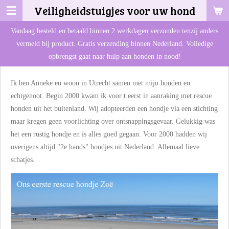
Veiligheidstuigjes voor uw hond
Ga
direct
Vandaag besteld en betaald binnen 2 werkdagen verzonden tenzij anders
naar
vermeld bij product. Gratis verzending binnen Nederland. Volledige
de
opbrengst gaat naar hulp aan honden in nood!
hoofdinhoud
Ik ben Anneke en woon in Utrecht samen met mijn honden en
echtgenoot. Begin 2000 kwam ik voor t eerst in aanraking met rescue
honden uit het buitenland. Wij adopteerden een hondje via een stichting
maar kregen geen voorlichting over ontsnappingsgevaar. Gelukkig was
het een rustig hondje en is alles goed gegaan. Voor 2000 hadden wij
overigens altijd "2e hands" hondjes uit Nederland. Allemaal lieve
schatjes.