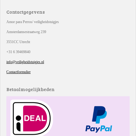
Contactgegevens
Amor para Perros/ veiligheidstuigjes
Amsterdamsestraatweg 239
3551CC Utrecht
+31 6 39469840
info@veiligheidstuigjes.nl
Contactformulier
Betaalmogelijkheden