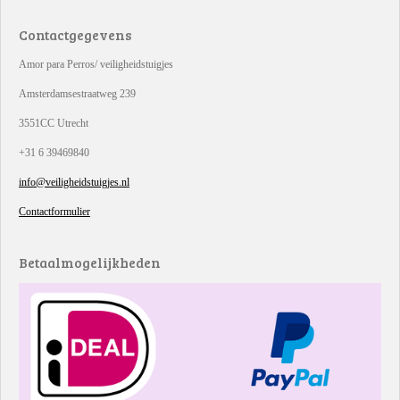
Contactgegevens
Amor para Perros/ veiligheidstuigjes
Amsterdamsestraatweg 239
3551CC Utrecht
+31 6 39469840
info@veiligheidstuigjes.nl
Contactformulier
Betaalmogelijkheden