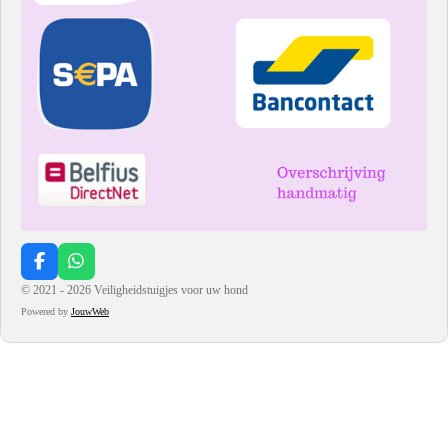
F
W
a
h
© 2021 - 2026 Veiligheidstuigjes voor uw hond
c
a
Powered by
JouwWeb
e
t
b
s
o
A
o
p
k
p