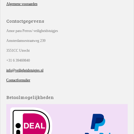
Algemene vooraarden
Contactgegevens
Amor para Perros/ veiligheidstuigjes
Amsterdamsestraatweg 239
3551CC Utrecht
+31 6 39469840
info@veiligheidstuigjes.nl
Contactformulier
Betaalmogelijkheden