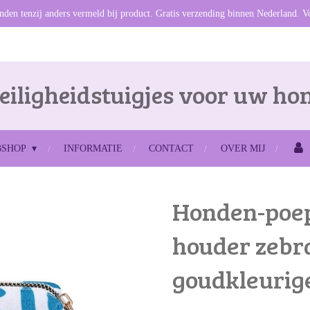
den tenzij anders vermeld bij product. Gratis verzending binnen Nederland. V
eiligheidstuigjes voor uw ho
BSHOP
INFORMATIE
CONTACT
OVER MIJ
Honden-poep
houder zebr
goudkleurige