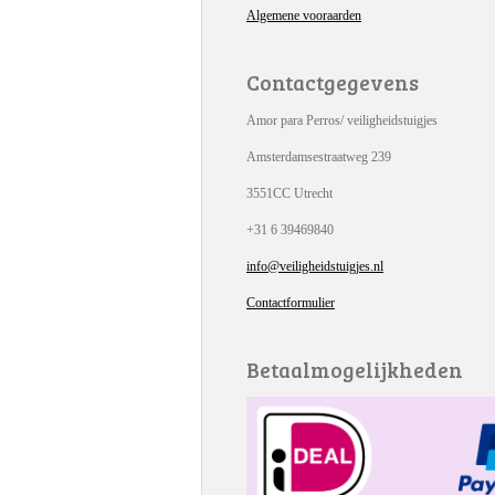
Algemene vooraarden
Contactgegevens
Amor para Perros/ veiligheidstuigjes
Amsterdamsestraatweg 239
3551CC Utrecht
+31 6 39469840
info@veiligheidstuigjes.nl
Contactformulier
Betaalmogelijkheden