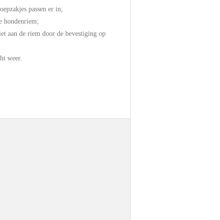
epzakjes passen er in;
de hondenriem;
et aan de riem door de bevestiging op
cht weer.