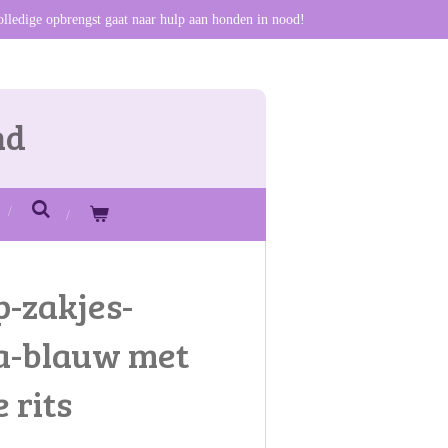
olledige opbrengst gaat naar hulp aan honden in nood!
nd
-zakjes-
a-blauw met
 rits