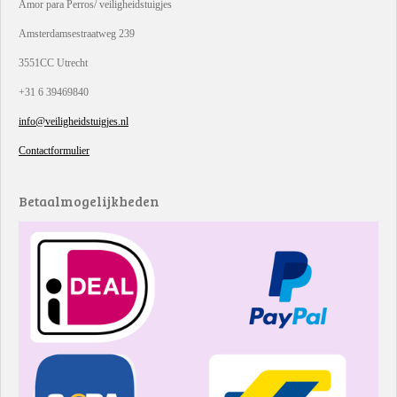
Amor para Perros/ veiligheidstuigjes
Amsterdamsestraatweg 239
3551CC Utrecht
+31 6 39469840
info@veiligheidstuigjes.nl
Contactformulier
Betaalmogelijkheden