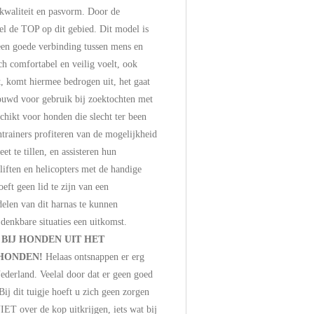
n kwaliteit en pasvorm. Door de
kel de TOP op dit gebied. Dit model is
een goede verbinding tussen mens en
ch comfortabel en veilig voelt, ook
t, komt hiermee bedrogen uit, het gaat
bouwd voor gebruik bij zoektochten met
hikt voor honden die slecht ter been
trainers profiteren van de mogelijkheid
et te tillen, en assisteren hun
liften en helicopters met de handige
eft geen lid te zijn van een
elen van dit harnas te kunnen
 denkbare situaties een uitkomst.
BIJ HONDEN UIT HET
 HONDEN!
Helaas ontsnappen er erg
ederland. Veelal door dat er geen goed
Bij dit tuigje hoeft u zich geen zorgen
IET over de kop uitkrijgen, iets wat bij