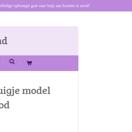
olledige opbrengst gaat naar hulp aan honden in nood!
nd
uigje model
od