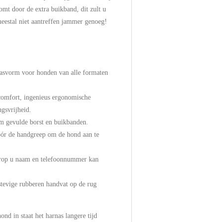
omt door de extra buikband, dit zult u
meestal niet aantreffen jammer genoeg!
pasvorm voor honden van alle formaten
omfort, ingenieus ergonomische
gsvrijheid.
m gevulde borst en buikbanden.
óór de handgreep om de hond aan te
arop u naam en telefoonnummer kan
tevige rubberen handvat op de rug
ond in staat het harnas langere tijd