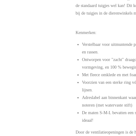
de standaard tuigjes wel kan! Dit k
bij de tuigjes in de dierenwinkels 
Kenmerken:
Verstelbaar voor uitmuntende 
en rassen.
Ontworpen voor "zacht" draagc
vormgeving, en 100 % bewegin
Met fleece omklede en met foa
Voorzien van een sterke ring v
lijnen.
Adreslabel aan binnenkant wa
noteren (met watervaste stift)
De maten S-M-L bevatten een s
ideaal!
Door de ventilatieopeningen is de h