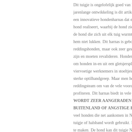
Dit tuigje is ongelofelijk goed va
jarenlange ontwikkeling is dit arti
een innovatieve hondenharnas dat 
hond realiseert, waarbij de hond zi
de hond die zich uit elk tuig wurm
hem niet lukken. Dit harnas is ge
reddingshonden, maar ook zeer gesc
zijn en moeten revalideren. Honden
om honden in-en uit een gletsjersple
viervoetige werknemers in stoeltjes
sterke optilhandgreep. Maar men ho
reddingsteam om van de vele voord
profiteren. Dit harnas biedt in vele
WORDT ZEER AANGERADEN 
BUITENLAND OF ANGSTIGE
veel honden die net aankomen in N
tuigje of halsband wordt gebruikt. 
te maken. De hond kan dit tuigje N