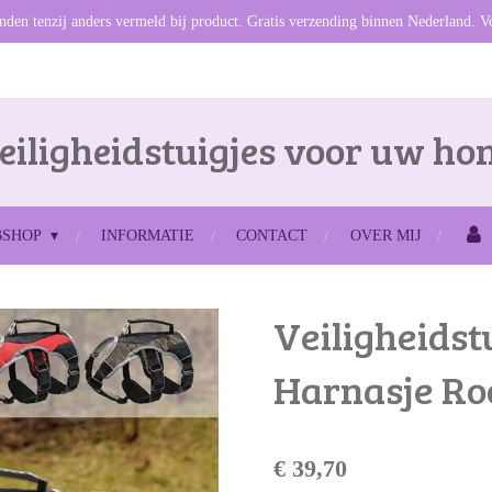
den tenzij anders vermeld bij product. Gratis verzending binnen Nederland. V
eiligheidstuigjes voor uw ho
BSHOP
INFORMATIE
CONTACT
OVER MIJ
Veiligheidst
Harnasje Ro
€ 39,70