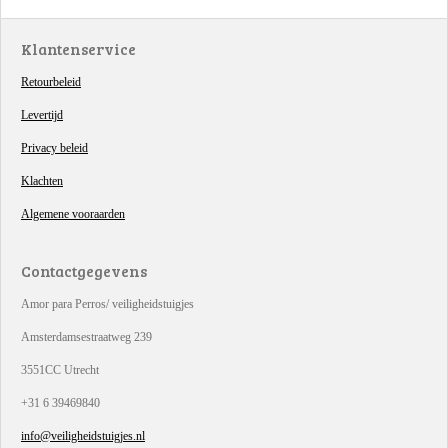
Klantenservice
Retourbeleid
Levertijd
Privacy beleid
Klachten
Algemene vooraarden
Contactgegevens
Amor para Perros/ veiligheidstuigjes
Amsterdamsestraatweg 239
3551CC Utrecht
+31 6 39469840
info@veiligheidstuigjes.nl