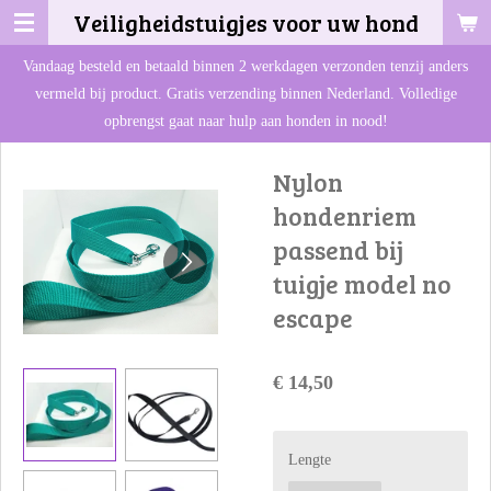
Veiligheidstuigjes voor uw hond
Ga
direct
Vandaag besteld en betaald binnen 2 werkdagen verzonden tenzij anders
naar
vermeld bij product. Gratis verzending binnen Nederland. Volledige
de
opbrengst gaat naar hulp aan honden in nood!
hoofdinhoud
Nylon
hondenriem
passend bij
tuigje model no
escape
€ 14,50
Lengte