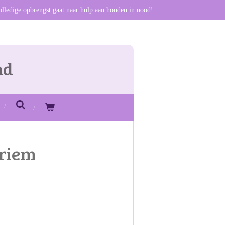
olledige opbrengst gaat naar hulp aan honden in nood!
nd
riem