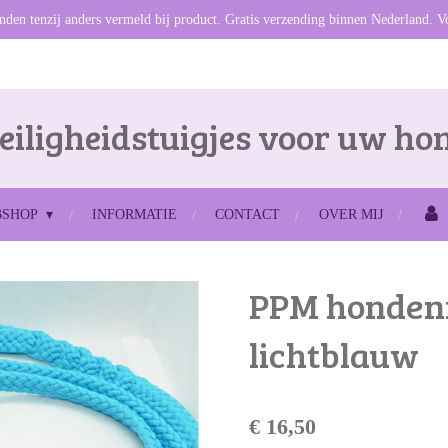
den tenzij anders vermeld bij product. Gratis verzending binnen Nederland. V
eiligheidstuigjes voor uw ho
BSHOP
INFORMATIE
CONTACT
OVER MIJ
PPM honden
lichtblauw
€ 16,50