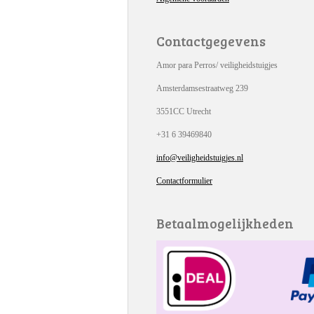
Contactgegevens
Amor para Perros/ veiligheidstuigjes
Amsterdamsestraatweg 239
3551CC Utrecht
+31 6 39469840
info@veiligheidstuigjes.nl
Contactformulier
Betaalmogelijkheden