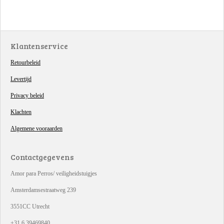
Klantenservice
Retourbeleid
Levertijd
Privacy beleid
Klachten
Algemene vooraarden
Contactgegevens
Amor para Perros/ veiligheidstuigjes
Amsterdamsestraatweg 239
3551CC Utrecht
+31 6 39469840